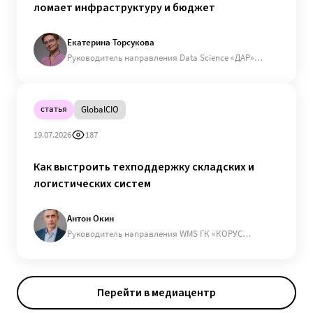
ломает инфраструктуру и бюджет
Екатерина Торсукова
Руководитель направления Data Science «ДАР»
(входит в ГК «КОРУС Консалтинг»)
статья
GlobalCIO
19.07.2026
187
Как выстроить техподдержку складских и
логистических систем
Антон Окин
Руководитель направления WMS ГК «КОРУС
Консалтинг»
Перейти в медиацентр