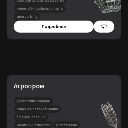
быстрый запуск новых сетей
«золотой» профиль клиента
smart pricing
Подробнее
Агропром
управление складом
сквозная автоматизация
бюджетирование
монитиринг посевов
учет техники