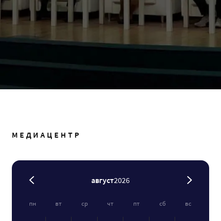
МЕДИАЦЕНТР
август
2026
пн
вт
ср
чт
пт
сб
вс