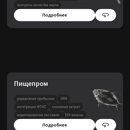
контроль качества зерна
Подробнее
Пищепром
управление прибылью
SRM
интеграции ФГИС
снижение затрат
моделирование поставок
EDI-заказы
Подробнее