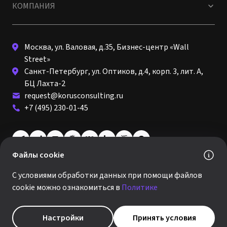
КОМПАНИЯ
Москва, ул. Валовая, д.35, Бизнес-центр «Wall
Street»
Санкт-Петербург, ул. Оптиков, д.4, корп. 3, лит. А,
БЦ Лахта-2
request@korusconsulting.ru
+7 (495) 230-01-45
Файлы cookie
© 2026 · КОРУС КОНСАЛТИНГ
С условиями обработки данных при помощи файлов
Политика обработки персональных данных
cookie можно ознакомиться в
Политике
Виды деятельности и стоимость
reCAPTCHA —
Конфиденциальность
и
Условия использования
Настройки куки
Настройки
Принять условия