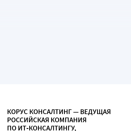
К
О
Р
У
С
К
О
Н
С
А
Л
Т
И
Н
Г
—
В
Е
Д
У
Щ
А
Я
Р
О
С
С
И
Й
С
К
А
Я
К
О
М
П
А
Н
И
Я
П
О
И
Т
‑
К
О
Н
С
А
Л
Т
И
Н
Г
У
,