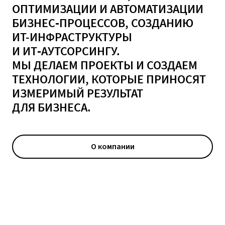
О
П
Т
И
М
И
З
А
Ц
И
И
И
А
В
Т
О
М
А
Т
И
З
А
Ц
И
И
Б
И
З
Н
Е
С
‑
П
Р
О
Ц
Е
С
С
О
В
,
С
О
З
Д
А
Н
И
Ю
И
Т
-
И
Н
Ф
Р
А
С
Т
Р
У
К
Т
У
Р
Ы
И
И
Т
‑
А
У
Т
С
О
Р
С
И
Н
Г
У
.
М
Ы
Д
Е
Л
А
Е
М
П
Р
О
Е
К
Т
Ы
И
С
О
З
Д
А
Е
М
Т
Е
Х
Н
О
Л
О
Г
И
И
,
К
О
Т
О
Р
Ы
Е
П
Р
И
Н
О
С
Я
Т
И
З
М
Е
Р
И
М
Ы
Й
Р
Е
З
У
Л
Ь
Т
А
Т
Д
Л
Я
Б
И
З
Н
Е
С
А
.
О компании