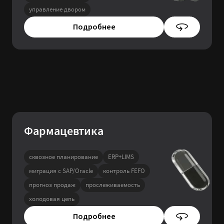
управление двором
Подробнее
Фармацевтика
сквозное планирование
ERP+LIMS
миграция с SAP/Oracle
контроль FEFO
прогноз продаж
прослеживаемость
холодовая цепь
Подробнее