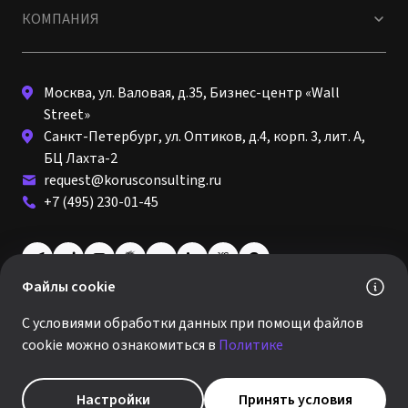
КОМПАНИЯ
Москва, ул. Валовая, д.35, Бизнес-центр «Wall
Street»
Санкт-Петербург, ул. Оптиков, д.4, корп. 3, лит. А,
БЦ Лахта-2
request@korusconsulting.ru
+7 (495) 230-01-45
Файлы cookie
© 2026 · КОРУС КОНСАЛТИНГ
С условиями обработки данных при помощи файлов
Политика обработки персональных данных
cookie можно ознакомиться в
Политике
Виды деятельности и стоимость
reCAPTCHA —
Конфиденциальность
и
Условия использования
Настройки куки
Настройки
Принять условия