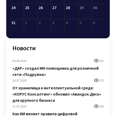
31
1
2
3
4
5
6
Новости
03.08.2026
102
«ДАР» создал ИИ-помощника для розничной
сети «Подружка»
24.07.2026
170
От хранилища к интеллектуальной среде:
«КОРУС Консалтинг» обновил «Авандок.Диск»
для крупного бизнеса
21.07.2026
194
Как ИИ меняет правила цифровой
трансформации: главные мысли с
«Цифрохода»