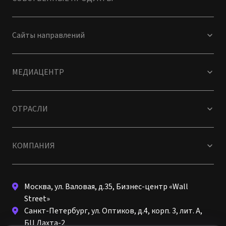
Сайты направлений
МЕДИАЦЕНТР
ОТРАСЛИ
КОМПАНИЯ
Файлы cookie
С условиями обработки данных при помощи файлов
Москва, ул. Валовая, д.35, Бизнес-центр «Wall
cookie можно ознакомиться в
Политике
Street»
Санкт-Петербург, ул. Оптиков, д.4, корп. 3, лит. А,
БЦ Лахта-2
Настройки
Принять условия
request@korusconsulting.ru
+7 (495) 230-01-45