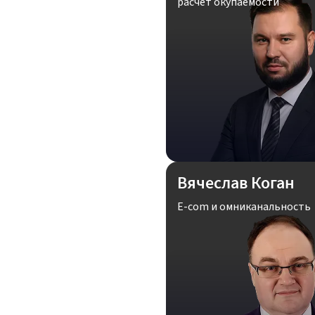
расчет окупаемости
Вячеслав Коган
E-com и омниканальность