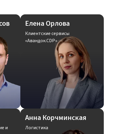
сов
Елена Орлова
Клиентские сервисы
«Авандок.CDP»
Анна Корчминская
ие и
Логистика