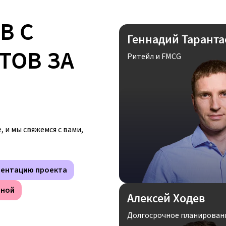
В С
Геннадий Таранта
ТОВ ЗА
Ритейл и FMCG
 и мы свяжемся с вами,
зентацию проекта
мной
Алексей Ходев
Долгосрочное планирован