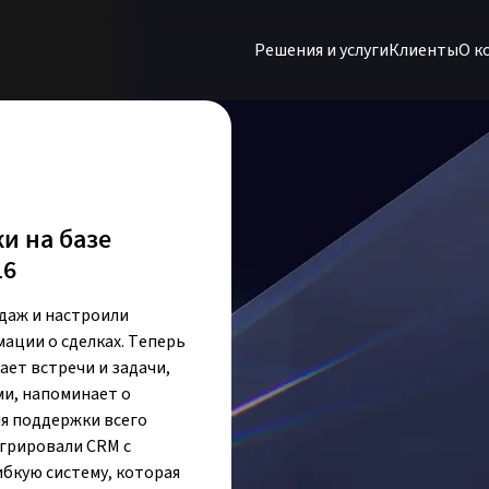
Решения и услуги
Клиенты
O к
и на базе
16
даж и настроили
ации о сделках. Теперь
ает встречи и задачи,
ми, напоминает о
ля поддержки всего
грировали CRM с
ибкую систему, которая