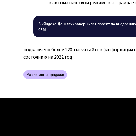
в автоматическом режиме выстраивает
«Яндекс.Деньги» — сервис электронных платежей в
Основан в 2002 году и уже больше 20 лет помогает
пользователям оплачивать товары и услуги, а ком
В «Яндекс.Деньгах» завершился проект по внедрению 
принимать онлайн-оплату. В 2020 году
CRM
«Яндекс.Деньги» сменили название на ЮМоney. В с
зарегистрировано больше 60 миллионов кошелько
подключено более 120 тысяч сайтов (информация 
состоянию на 2022 год).
Маркетинг и продажи