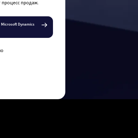
 процесс продаж.
 Рунете.
паниям
Microsoft Dynamics
ервисе
в и
по