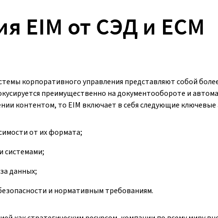
я EIM от СЭД и ECM
истемы корпоративного управления представляют собой боле
окусируется преимущественно на документообороте и автом
ении контентом, то EIM включает в себя следующие ключевые 
имости от их формата;
и системами;
за данных;
безопасности и нормативным требованиям.
ей как стратегическим ресурсом, компании по всему миру в