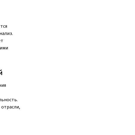
ется
нализ.
ет
ними
й
ния
льность.
 отрасли,