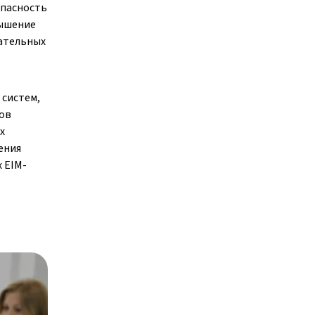
опасность
вышение
ательных
 систем,
мов
х
ения
х EIM-