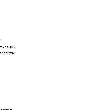
е
атизации
аспекты:
недряют