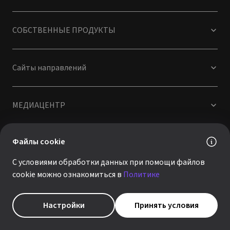
СОБСТВЕННЫЕ ПРОДУКТЫ
Сайты направлений
МЕДИАЦЕНТР
Файлы cookie
ОТРАСЛИ
С условиями обработки данных при помощи файлов
cookie можно ознакомиться в
Политике
КОМПАНИЯ
Настройки
Принять условия
Москва, ул. Валовая, д.35, Бизнес-центр «Wall