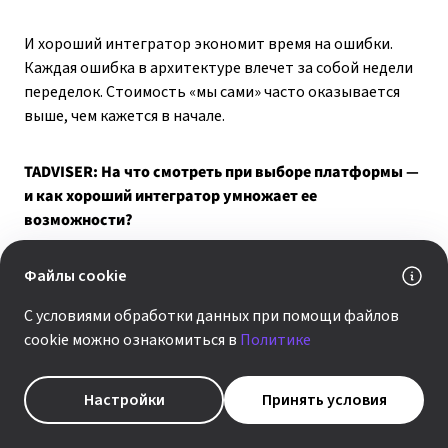
И хороший интегратор экономит время на ошибки.
Каждая ошибка в архитектуре влечет за собой недели
переделок. Стоимость «мы сами» часто оказывается
выше, чем кажется в начале.
TADVISER: На что смотреть при выборе платформы —
и как хороший интегратор умножает ее
возможности?
Ольга Гурская:
Файлы cookie
При выборе платформы важно
смотреть не на список фич в презентации, а
С условиями обработки данных при помощи файлов
на несколько конкретных вещей.
Первое
— насколько
cookie можно ознакомиться в
Политике
платформа открыта для развития: можно ли быстро
добавить новый процесс, интегрировать внешний
инструмент, не переписывая систему с нуля.
Второе
—
Настройки
Принять условия
есть ли встроенные ИИ-возможности, а не просто
коннектор к внешней модели.
Третье
— как устроена