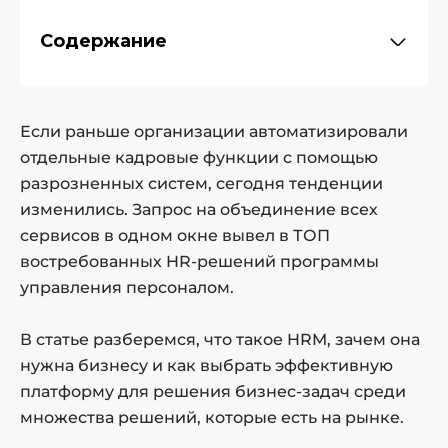
Содержание
HRM: что такое система управления
персоналом
Если раньше организации автоматизировали
Для чего нужны HRM-системы: ТОП-10
отдельные кадровые функции с помощью
разрозненных систем, сегодня тенденции
функций
изменились. Запрос на объединение всех
Что должна «уметь» идеальная HRM-
сервисов в одном окне вывел в ТОП
система?
востребованных HR-решений программы
Системы управления персоналом: рейтинг
управления персоналом.
2026
ТопФактор
В статье разберемся, что такое HRM, зачем она
5 простых правил, как выбрать HRM
нужна бизнесу и как выбрать эффективную
Как выбрать HRM и не ошибиться
платформу для решения бизнес-задач среди
множества решений, которые есть на рынке.