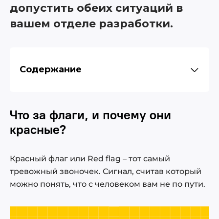
допустить обеих ситуаций в
вашем отделе разработки.
Содержание
Что за флаги, и почему они красные?
Что за флаги, и почему они
Встречают по одежке. Красные флаги при
собеседовании
красные?
Провожают по уму. Тревожные звоночки,
заметные со временем
Красный флаг или Red flag – тот самый
Как не допустить некачественного
тревожный звоночек. Сигнал, считав который
сотрудника в отделе IT-разработки. Чек-
можно понять, что с человеком вам не по пути.
лист