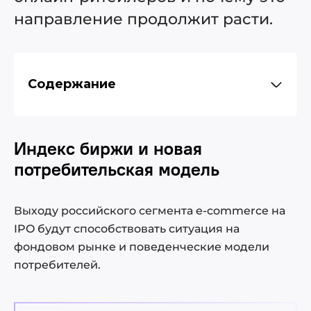
направление продолжит расти.
Содержание
Индекс биржи и новая потребительская
Индекс биржи и новая
модель
Точки роста найдут системы аналитики
потребительская модель
данных
Выходу российского сегмента e-commerce на
IPO будут способствовать ситуация на
фондовом рынке и поведенческие модели
потребителей.