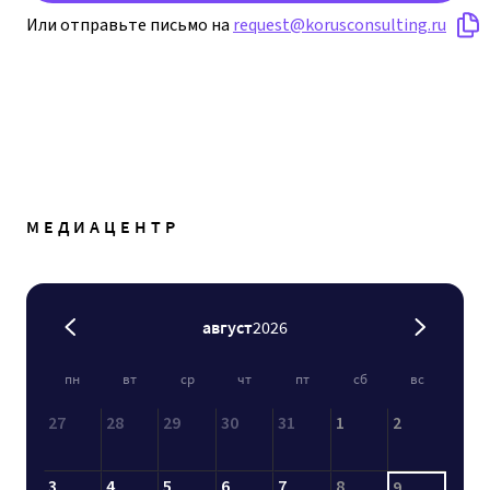
Или отправьте письмо на
request@korusconsulting.ru
МЕДИАЦЕНТР
август
2026
пн
вт
ср
чт
пт
сб
вс
27
28
29
30
31
1
2
3
4
5
6
7
8
9