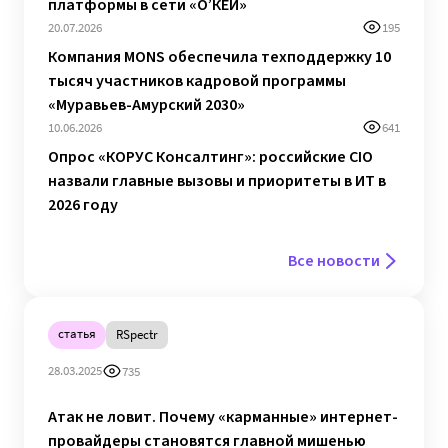
платформы в сети «О’КЕЙ»
20.07.2026
195
Компания MONS обеспечила техподдержку 10
тысяч участников кадровой программы
«Муравьев-Амурский 2030»
10.06.2026
641
Опрос «КОРУС Консалтинг»: российские CIO
назвали главные вызовы и приоритеты в ИТ в
2026 году
Все новости
статья
RSpectr
28.03.2025
735
Атак не ловит. Почему «карманные» интернет-
провайдеры становятся главной мишенью