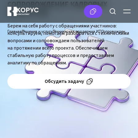
СОПРОВОЖДЕНИЕ КАДРОВЫХ
КОНКУРСОВ
Берем на себя работу с обращениями участников:
Главная
Решения и услуги
Техническая поддержка ИТ
Сопровождение кадровых конкурсов
консультируем, помогаем разобраться с техническими
вопросами и сопровождаем пользователей
на протяжении всего проекта. Обеспечиваем
стабильную работу процессов и предоставляем
аналитику по обращениям.
Обсудить задачу