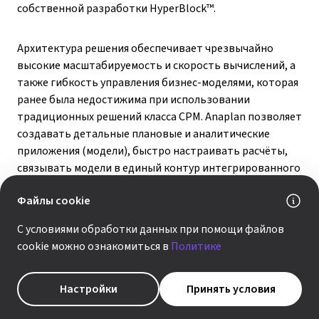
собственной разработки HyperBlock™.
Архитектура решения обеспечивает чрезвычайно
высокие масштабируемость и скорость вычислений, а
также гибкость управления бизнес-моделями, которая
ранее была недостижима при использовании
традиционных решений класса CPM. Anaplan позволяет
создавать детальные плановые и аналитические
приложения (модели), быстро настраивать расчёты,
связывать модели в единый контур интегрированного
бизнес-планирования, сохраняя прозрачность
Файлы cookie
процесса для бизнес-пользователей.
С условиями обработки данных при помощи файлов
Простота и легкость взаимодействия с системой
cookie можно ознакомиться в
Политике
касается не только конечных пользователей, но
и специалистов, настраивающих и сопровождающих
Настройки
Принять условия
модели. Внедрять и сопровождать системы
планирования на базе
платформы Anaplan
смогут