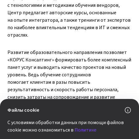
с технологиями и методиками обучения вендоров,
Центр предлагает авторские курсы, основанные
на опыте интегратора, а также тренинги от экспертов
по наиболее влиятельным тенденциям в ИТ и смежных
отраслях.
Развитие образовательного направления позволяет
«КОРУС Консалтинг» формировать более комплексный
пакет услуг и выводить качество проектов на новый
уровень. Ведь обучение сотрудников
помогает клиентам в разы повысить
результативность и скорость работы персонала,
снизить затраты на сопровождение и развитие
внедрённых решений, а также способствует
Файлы cookie
инициативе и гибкости, необходимым для
равносильных ответов вызовам, которые перед
С условиями обработки данных при помощи файлов
бизнесом ставит современная экономическая
cookie можно ознакомиться в
Политике
ситуация.