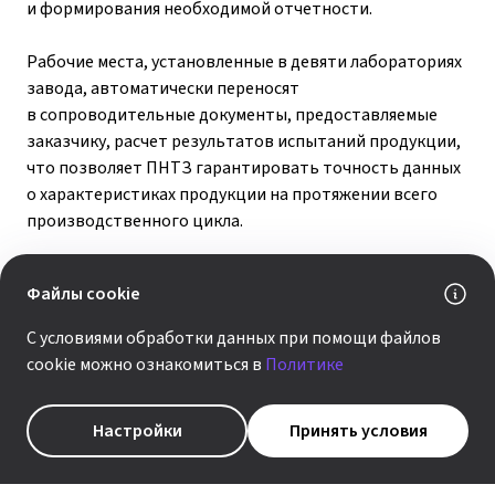
и формирования необходимой отчетности.
Рабочие места, установленные в девяти лабораториях
завода, автоматически переносят
в сопроводительные документы, предоставляемые
заказчику, расчет результатов испытаний продукции,
что позволяет ПНТЗ гарантировать точность данных
о характеристиках продукции на протяжении всего
производственного цикла.
Теперь менеджеры завода получают информацию
Файлы cookie
по качеству выпускаемой продукции в режиме
реального времени; любой аналитический разрез
С условиями обработки данных при помощи файлов
информации по качеству доступен за считанные
cookie можно ознакомиться в
Политике
секунды. Внедрение модуля значительно сокращает
время и трудозатраты, необходимые для контроля
Настройки
Принять условия
качества продукции. Заказчик, в свою очередь,
получает объективную и полную информацию
относительно соответствия продукции требованиям