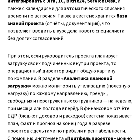
интегрировать с Jira, 1С, Bitrix24, Service Desk
, а
также с календарями для автоматического списания
времени по встречам. Также в системе хранится
база
знаний проекта
(отчёты, документация), что
позволяет вводить в курс дела нового специалиста
без долгих согласований.
При этом, если руководитель проекта планирует
загрузку своих подчиненных внутри проекта, то
операционный директор видит общую картину
по компании. В разделе
«Аналитика плановой
загрузки»
можно мониторить утилизацию (полезную
нагрузку) по каждому направлению, тренды,
свободных и перегруженных сотрудников — на неделю,
три месяца или полгода вперёд. В финансовом отчёте
БДР (бюджет доходов и расходов) система показывает
план, факт и прогноз на конец года в разрезе
проектов с дельтами по прибыли и рентабельности.
С помощью инструмента
«Портфель проектов»
можно