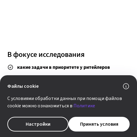
В фокусе исследования
какие задачи в приоритете у ритейлеров
что влияет на развитие бизнеса
Файлы cookie
на какие технологии делают ставку
С условиями обработки данных при помощи файлов
где внедряют ИИ и что тормозит его развитие
cookie можно ознакомиться в
Политике
в компаниях
Настройки
Принять условия
Всего несколько минут — и ваше мнение станет частью
большого исследования. Результатами обязательно