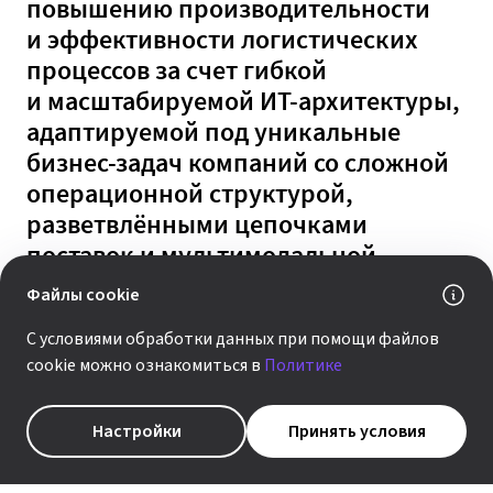
повышению производительности
и эффективности логистических
процессов за счет гибкой
и масштабируемой ИТ-архитектуры,
адаптируемой под уникальные
бизнес-задач компаний со сложной
операционной структурой,
разветвлёнными цепочками
поставок и мультимодальной
логистикой.
Файлы cookie
С условиями обработки данных при помощи файлов
Разработка решения велась при поддержке РФРИТ
cookie можно ознакомиться в
Политике
и с самого начала была ориентирована на создание
промышленной цифровой платформы, способной
стать технологическим ядром логистики в компаниях
Настройки
Принять условия
разного масштаба и профиля. Сегодня в состав
KONCRIT входят бизнес-приложения для управления