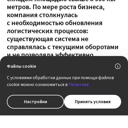
метров. По мере роста бизнеса,
компания столкнулась
с необходимостью обновления
логистических процессов:
существующая система не
справлялась с текущими оборотами
и не позволяла эффективно
масштабироваться. Отдельным
Файлы cookie
драйвером для трансформации
стало приближающееся внедрение
С условиями обработки данных при помощи файлов
cookie можно ознакомиться в
Политике
маркировки детских товаров.
Настройки
Принять условия
Команда ГК «КОРУС Консалтинг» внедрит систему
1С:WMS, охватив полный цикл работ —
от обследования до запуска в промышленную
эксплуатацию. В рамках проекта будет настроена