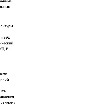
язанные
альным
тектуры
 и ВЭД,
енческий
УП, BI-
лями
енной
нты.
равления
иренному