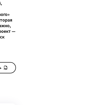
,
вого»
оторая
ажно,
роект —
ск
ь