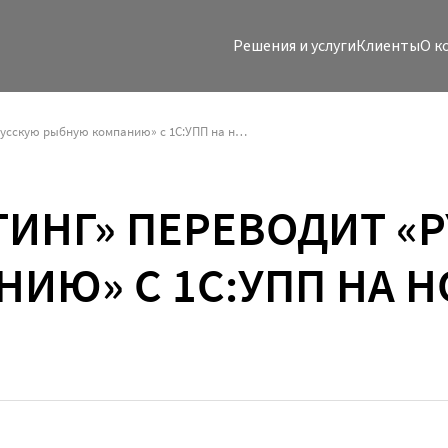
Решения и услуги
Клиенты
O к
«КОРУС Консалтинг» переводит «Русскую рыбную компанию» с 1С:УПП на новую ERP
ТИНГ» ПЕРЕВОДИТ «
ИЮ» С 1С:УПП НА Н