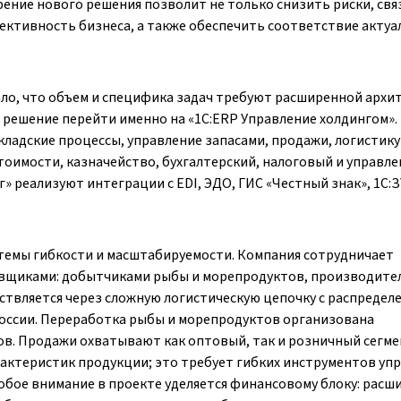
ение нового решения позволит не только снизить риски, св
ективность бизнеса, а также обеспечить соответствие акту
ло, что объем и специфика задач требуют расширенной архи
 решение перейти именно на «1С:ERP Управление холдингом».
ладские процессы, управление запасами, продажи, логистику
тоимости, казначейство, бухгалтерский, налоговый и управл
» реализуют интеграции с EDI, ЭДО, ГИС «Честный знак», 1С:З
темы гибкости и масштабируемости. Компания сотрудничает
вщиками: добытчиками рыбы и морепродуктов, производите
ствляется через сложную логистическую цепочку с распредел
России. Переработка рыбы и морепродуктов организована
ов. Продажи охватывают как оптовый, так и розничный сегме
ктеристик продукции; это требует гибких инструментов уп
обое внимание в проекте уделяется финансовому блоку: расш