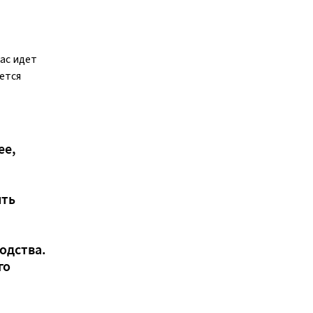
ас идет
ется
ее,
ить
одства.
го