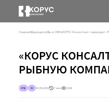
Главная
Медиацентр
Мы в СМИ
«КОРУС КОНСАЛ
РЫБНУЮ КОМПАН
erp
1c
02.09.2025
7 мин
1308