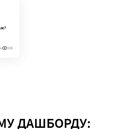
аж?
н
538
МУ ДАШБОРДУ: