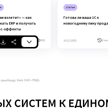
и
статьи
ми взлетит» — как
Готова ли ваша 1С к
кать ERP и получать
новогоднему пику прод
ес-эффекты
7 мин
591
6 ми
026
10.12.2025
у дашборду: Кейс ОАО «РЖД»
ЫХ СИСТЕМ К ЕДИНО