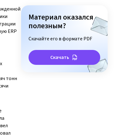
лажденной
Материал оказался
тики
играции
полезным?
овую ERP
Скачайте его в формате PDF
Скачать
х
сяч тонн
сячи
е
ла
овел
ровал