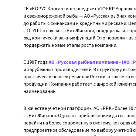
ГК «КОРУС Консалтинг» внедряет «1С:ERP Управле
и свежемороженой рыбы — АО «Русская рыбная комп
до работы с финансами и кредитными рисками. Це
с 1С:УПП в связке с «Бит.Финанс», поддержка кото
ряд критически важных функций. Это позволит вы
поддержать новые этапы роста компании.
С 1997 года
АО «Русская рыбная компания» (АО «
и зарубежных производителей. В структуру дистр
практически во всех регионах России, а также за
продукции. Компания работает с широкой клиентс
наименований.
В качестве учетной платформы АО «РРК» более 10 л
с «Бит.Финанс». Однако с приближением даты за
перейти на более современную систему, которая о
предпроектное обследование по выбору учетной с