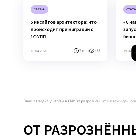
статьи
стать
5 инсайтов архитектора: что
«С на
происходит при миграции с
запус
1С:УПП
бизн
7 мин
488
10.04.2026
19.02.2
Главная
Медиацентр
Мы в СМИ
От разрознённых систем к едином
ОТ РАЗРОЗНЁНН