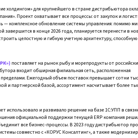
ние холдингом» для крупнейшего в стране дистрибьютора ох
ания». Проект охватывает все процессы: от закупок и логис
ль — комплексное обновление системы управления: помимо м
рой завершится в конце 2026 года, планируется перенести в н
строить целостную и гибкую учетную архитектуру, способную
РРК»)
поставляет на рынок рыбу и морепродукты от российски
ибутора входит обширная филиальная сеть, расположенная
 ее пределами. Ежегодный объем поставок превышает сотни ты
кой и партнерской базой, ассортимент насчитывает более ты
ет использовало и развивало решение на базе 1С:УПП в связк
вершения официальной поддержки текущей ERP компания реши
бъединит все бизнес-процессы. В 2023 году дистрибьютор пр
истемы совместно с «КОРУС Консалтинг», а также модернизи