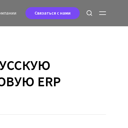
oмпании
Связаться с нами
РУССКУЮ
ОВУЮ ERP