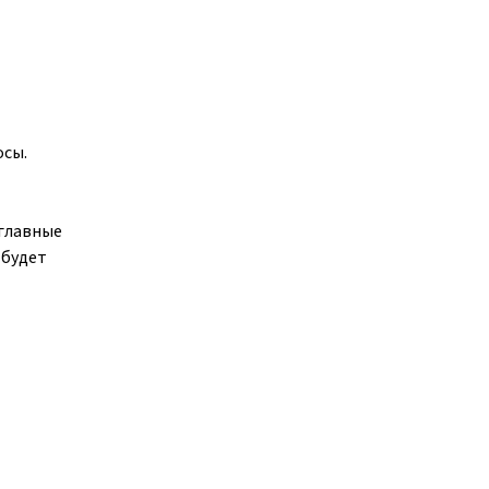
осы.
главные
 будет