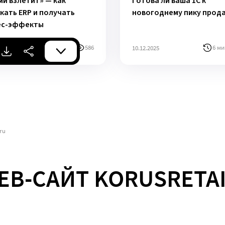
ми взлетит» — как
Готова ли ваша 1С к
кать ERP и получать
новогоднему пику прод
ес-эффекты
7 мин
586
6 ми
026
10.12.2025
ru
EB-САЙТ KORUSRETAI