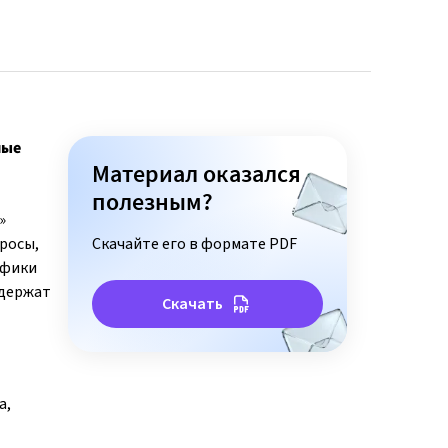
ные
Материал оказался
полезным?
»
росы,
Скачайте его в формате PDF
ифики
одержат
Скачать
а,