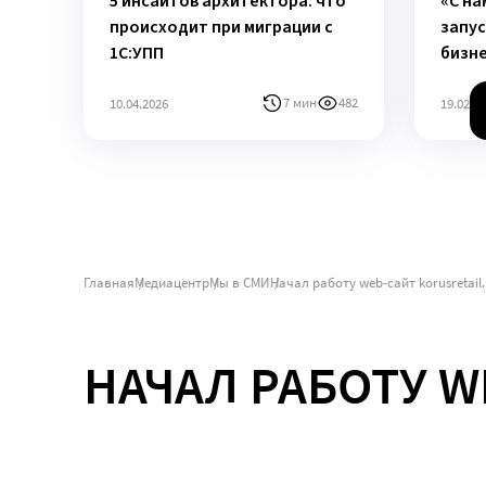
5 инсайтов архитектора: что
«С на
происходит при миграции с
запус
1С:УПП
бизн
7 мин
482
10.04.2026
19.02.2
Главная
Медиацентр
Мы в СМИ
Начал работу web-сайт korusretail.
НАЧАЛ РАБОТУ W