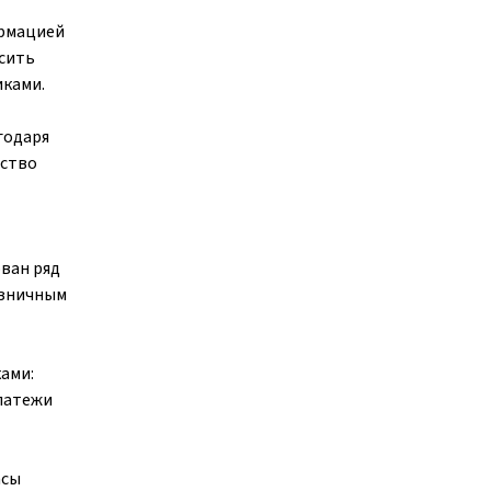
ормацией
сить
иками.
годаря
ество
ван ряд
озничным
ами:
латежи
асы