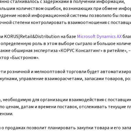
янно сталкивалось с задержками в получении информации,
 большим количеством ошибок, возникающих при обмене инф
внедрение новой информационной системы позволило бы повы
точной степени контролировать взаимоотношения с поставщ
 KORUS|Retail&Distribution на базе
Microsoft Dynamics AX
бла
 определенную роль в этом выборе сыграло и большое колич
также обширная экспертиза «КОРУС Консалтинг» в ритейле», –
ктор «Быстроном».
ети розничной и мелкооптовой торговли будет автоматизиро
акупками, управление взаиморасчетами, запасами товаров, р
, необходимую для организации взаимодействия с поставщик
о ценам, датам и времени поставок, отслеживать текущие п
ензии.
о продажах позволит планировать закупки товара и его зап