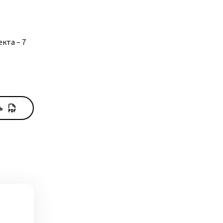
кта – 7
ь