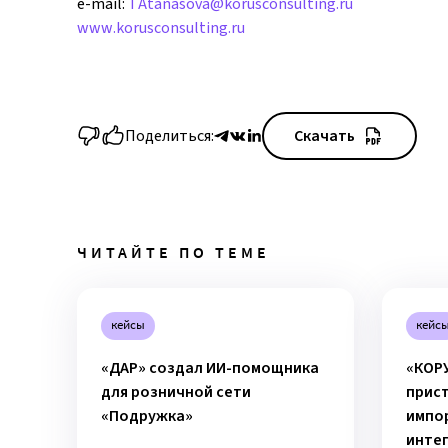
e-mail:
TAtanasova@korusconsulting.ru
www.korusconsulting.ru
Поделиться:
Скачать
ЧИТАЙТЕ ПО ТЕМЕ
кейсы
кейс
«ДАР» создал ИИ-помощника
«КОР
для розничной сети
прист
«Подружка»
импо
инте