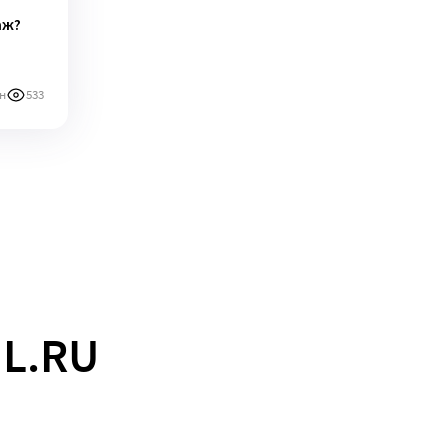
аж?
н
533
L.RU