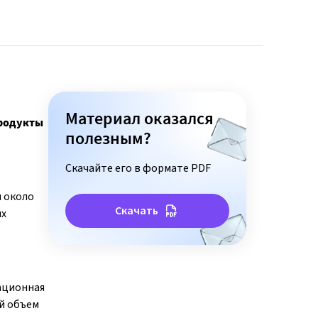
Материал оказался
продукты
полезным?
Скачайте его в формате PDF
м около
Скачать
ых
ационная
й объем