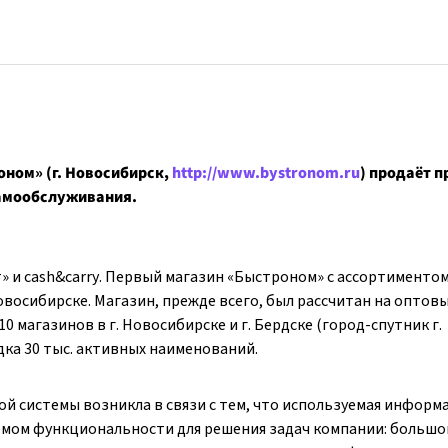
оном» (г. Новосибирск,
http://www.bystronom.ru
) продаёт 
самообслуживания.
 и cash&carry. Первый магазин «Быстроном» с ассортименто
овосибирске. Магазин, прежде всего, был рассчитан на оптов
 магазинов в г. Новосибирске и г. Бердске (город-спутник г.
дка 30 тыс. активных наименований.
й системы возникла в связи с тем, что используемая информ
емом функциональности для решения задач компании: большо