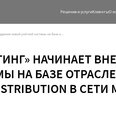
Решения и услуги
Клиенты
O к
«КОРУС Консалтинг» начинает внедрение новой учётной системы на базе отраслевого решения KORUS Retail&Distribution в сети магазинов «Быстроном»
ТИНГ» НАЧИНАЕТ ВН
МЫ НА БАЗЕ ОТРАСЛ
ISTRIBUTION В СЕТИ