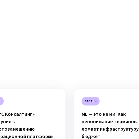
ы
статьи
УС Консалтинг»
ML — это не ИИ. Как
упил к
непонимание терминов
ртозамещению
ломает инфраструктуру
грационной платформы
бюджет