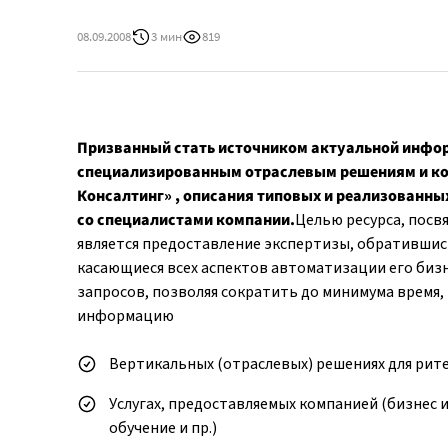
08.09.2008
3 мин
819
Призванный стать источником актуальной инфор
специализированным отраслевым решениям и ко
Консалтинг» , описания типовых и реализованны
со специалистами компании.
Целью ресурса, пос
является предоставление экспертизы, обратившись
касающиеся всех аспектов автоматизации его бизн
запросов, позволяя сократить до минимума время
информацию
Вертикальных (отраслевых) решениях для рит
Услугах, предоставляемых компанией (бизнес и
обучение и пр.)