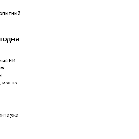
к опытный
егодня
амый ИИ
ия,
м
, можно
енте уже