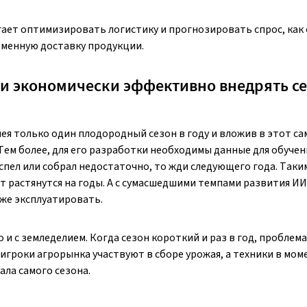
гает оптимизировать логистику и прогнозировать спрос, ка
еменную доставку продукции.
 и экономически эффективно внедрять с
мея только один плодородный сезон в году и вложив в этот с
Тем более, для его разработки необходимы данные для обучен
успел или собрал недостаточно, то жди следующего года. Таки
 растянутся на годы. А с сумасшедшими темпами развития ИИ
аже эксплуатировать.
 и с земледелием. Когда сезон короткий и раз в год, проблема
игроки агрорынка участвуют в сборе урожая, а техники в мом
ала самого сезона.