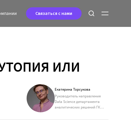
oмпании
Связаться с нами
 УТОПИЯ ИЛИ
Екатерина Торсукова
Руководитель направления
Data Science департамента
аналитических решений ГК
«КОРУС Консалтинг» (ДАР)