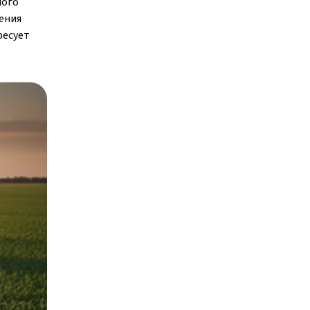
мого
ения
ресует