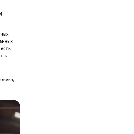
и
ных.
данных
 есть
пать
овека,