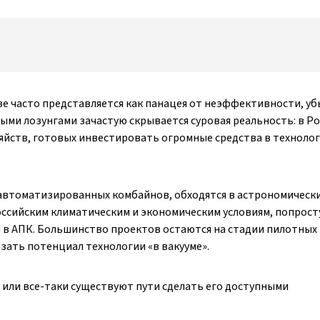
ве часто представляется как панацея от неэффективности, у
ными лозунгами зачастую скрывается суровая реальность: в Р
зяйств, готовых инвестировать огромные средства в технолог
 автоматизированных комбайнов, обходятся в астрономически
российским климатическим и экономическим условиям, попрост
я в АПК. Большинство проектов остаются на стадии пилотных
зать потенциал технологии «в вакууме».
й или все-таки существуют пути сделать его доступными