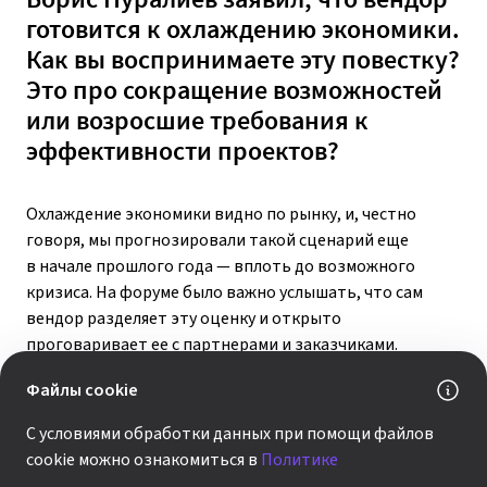
готовится к охлаждению экономики.
Как вы воспринимаете эту повестку?
Это про сокращение возможностей
или возросшие требования к
эффективности проектов?
Охлаждение экономики видно по рынку, и, честно
говоря, мы прогнозировали такой сценарий еще
в начале прошлого года — вплоть до возможного
кризиса. На форуме было важно услышать, что сам
вендор разделяет эту оценку и открыто
проговаривает ее с партнерами и заказчиками.
Текущая ситуация — это и про сокращение ИТ-
Файлы cookie
бюджетов у крупных заказчиков, и более аккуратное
отношение к инвестициям в целом. Это не отменяет
С условиями обработки данных при помощи файлов
проектов, но повышает требования к эффективности.
cookie можно ознакомиться в
Политике
В таких условиях конкуренция за клиентов