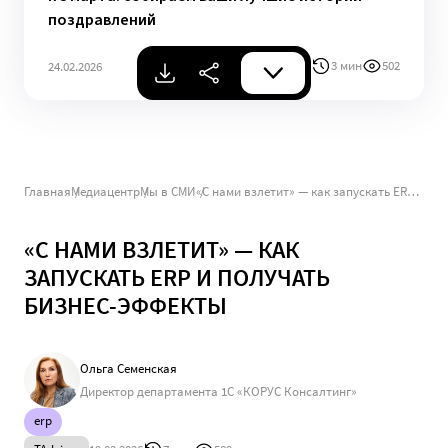
поздравлений
3 мин
502
24.02.2026
Главная
Медиацентр
Мы в СМИ
«С нами взлетит» — как запускать ERP и получать бизнес-эффекты
«С НАМИ ВЗЛЕТИТ» — КАК
ЗАПУСКАТЬ ERP И ПОЛУЧАТЬ
БИЗНЕС-ЭФФЕКТЫ
Ольга Семенская
Директор департамента 1С «КОРУС Консалтинг»
erp