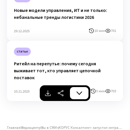
Новые модели управления, ИТ и не только:
небанальные тренды логистики 2026
10 мин
701
29.12.2025
статьи
Ритейл на перепутье: почему сегодня
выживает тот, кто управляет цепочкой
поставок
5 мин
703
10.11.2025
Главная
Медиацентр
Мы в СМИ
«КОРУС Консалтинг» запустил интранет K-Team для Группы Родина