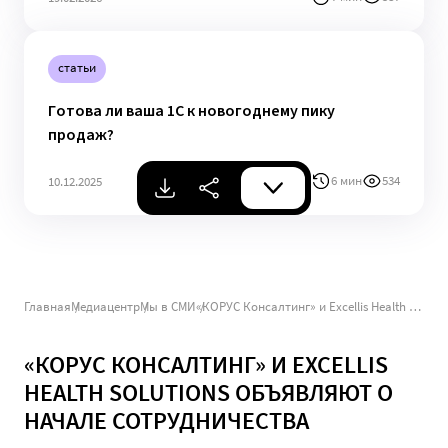
статьи
Готова ли ваша 1С к новогоднему пику
продаж?
6 мин
534
10.12.2025
Главная
Медиацентр
Мы в СМИ
«КОРУС Консалтинг» и Excellis Health Solutions объявляют о начале сотрудничества
«КОРУС КОНСАЛТИНГ» И EXCELLIS
HEALTH SOLUTIONS ОБЪЯВЛЯЮТ О
НАЧАЛЕ СОТРУДНИЧЕСТВА