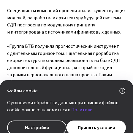
Специалисты компаний провели анализ существующих
моделей, разработали архитектуру будущей системы.
СДП построена по модульному принципу
и интегрирована с источниками финансовых данных.
«Группа ВТБ получила прогностический инструмент
с длительным горизонтом. Тщательная проработка
ее архитектуры позволила реализовать на базе СДП
дополнительный функционал, который выходил
за рамки первоначального плана проекта. Таким
образом, результаты превзошли наши ожидания», –
комментирует
Петр Дорожкин, руководитель
Файлы cookie
управления финансовой эффективности
С условиями обработки данных при помощи файлов
финансового департамента банка ВТБ
.
cookie можно ознакомиться в
Политике
«Мы довольны результатами внедрения и ожидаем,
что расчет целевых показателей группы ВТБ
Настройки
Принять условия
в следующем стратегическом цикле будет реализован