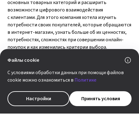
основных товарных категорий и расширить
возможности цифрового взаимодействия
с клиентами. Для этого компания хотела изучить
потребности своих покупателей, которые обращаются
в интернет-магазин, узнать больше об их ценностях,
потребностях, сложностях при совершении онлайн-
покупок и как изменились критерии выбора.
Партнёром по проекту стала компания «КОРУС
Файлы cookie
Консалтинг», совместно с которой производитель
развивает свой интернет-магазин.
С условиями обработки данных при помощи файлов
cookie можно ознакомиться в
Политике
Настройки
Принять условия
ИТ-компания провела глубинные интервью с 30
клиентами «Асконы», география – от Калининграда
до Камчатки. Для исследования выбирали
респондентов, которые совершили покупку в онлайн-
магазине в течение последней недели. В беседе