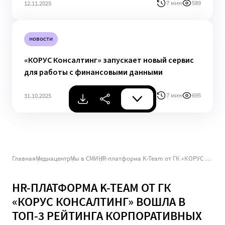
7 мин
589
12.11.2025
новости
«КОРУС Консалтинг» запускает новый сервис
для работы с финансовыми данными
7 мин
695
31.10.2025
Главная
Медиацентр
Мы в СМИ
HR-платформа K-Team от ГК «КОРУС Консалтинг» вошла в ТОП-3 рейтинга корпоративных порталов CNews
HR-ПЛАТФОРМА K-TEAM ОТ ГК
«КОРУС КОНСАЛТИНГ» ВОШЛА В
ТОП-3 РЕЙТИНГА КОРПОРАТИВНЫХ