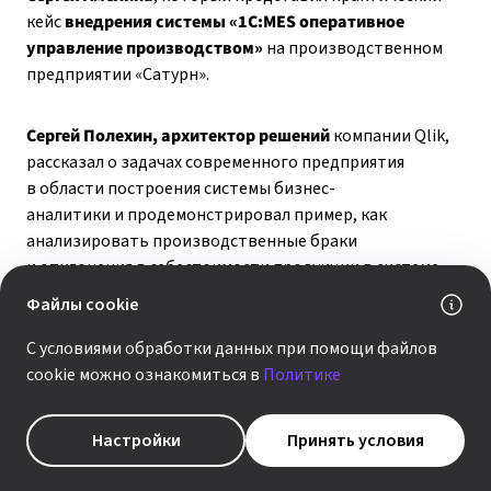
кейс
внедрения системы «1С:MES оперативное
управление производством»
на производственном
предприятии «Сатурн».
Сергей Полехин, архитектор решений
компании Qlik,
рассказал о задачах современного предприятия
в области построения системы бизнес-
аналитики и продемонстрировал пример, как
анализировать производственные браки
и отклонения в себестоимости продукции в системе
QlikView.
Файлы cookie
С условиями обработки данных при помощи файлов
«КОРУС Консалтинг» в марте 2014 года стал партнером
cookie можно ознакомиться в
Политике
компании Qlik – производителя программного
обеспечения для бизнес-аналитики QlikView.
Платформа QlikView
– решение класса Business
Настройки
Принять условия
Discovery – предоставляет
возможность проведения
самостоятельного бизнес-анализа конечным бизнес-