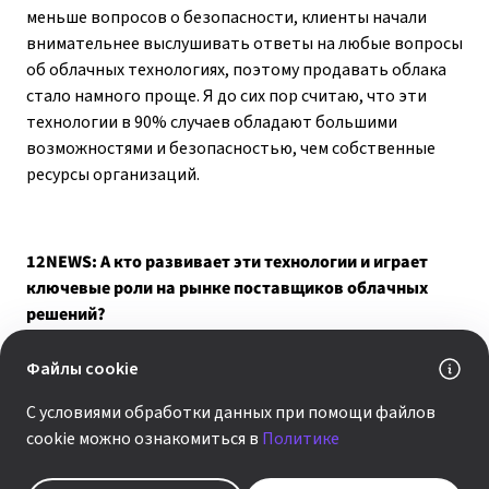
меньше вопросов о безопасности, клиенты начали
внимательнее выслушивать ответы на любые вопросы
об облачных технологиях, поэтому продавать облака
стало намного проще. Я до сих пор считаю, что эти
технологии в 90% случаев обладают большими
возможностями и безопасностью, чем собственные
ресурсы организаций.
12NEWS: А кто развивает эти технологии и играет
ключевые роли на рынке поставщиков облачных
решений?
Файлы cookie
Всё зависит от сегмента. К примеру, на рынке IaaS
сложно выделить лидера. Если мы говорим о качестве
С условиями обработки данных при помощи файлов
предложения, то бесспорные лидеры — это Amazon
cookie можно ознакомиться в
Политике
и Microsoft. Сервисов, подобных тем, которые
из своего облака предлагает Microsoft, на уровне SaaS,