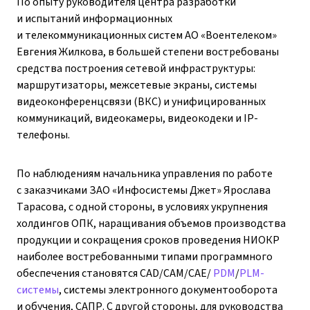
По опыту руководителя центра разработки
и испытаний информационных
и телекоммуникационных систем АО «Воентелеком»
Евгения Жилкова, в большей степени востребованы
средства построения сетевой инфраструктуры:
маршрутизаторы, межсетевые экраны, системы
видеоконференцсвязи (ВКС) и унифицированных
коммуникаций, видеокамеры, видеокодеки и IP-
телефоны.
По наблюдениям начальника управления по работе
с заказчиками ЗАО «Инфосистемы Джет» Ярослава
Тарасова, с одной стороны, в условиях укрупнения
холдингов ОПК, наращивания объемов производства
продукции и сокращения сроков проведения НИОКР
наиболее востребованными типами программного
обеспечения становятся CAD/CAM/CAE/
PDM
/
PLM-
системы
, системы электронного документооборота
и обучения, САПР. С другой стороны, для руководства