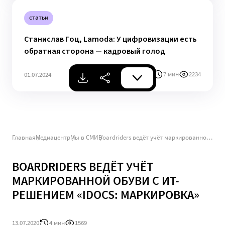
статьи
Станислав Гоц, Lamoda: У цифровизации есть
обратная сторона — кадровый голод
7 мин
2234
01.07.2024
Главная
Медиацентр
Мы в СМИ
Boardriders ведёт учёт маркированной обуви с ИТ-решением «iDocs: Маркировка»
BOARDRIDERS ВЕДЁТ УЧЁТ
МАРКИРОВАННОЙ ОБУВИ С ИТ-
РЕШЕНИЕМ «IDOCS: МАРКИРОВКА»
13.07.2020
4 мин
1569