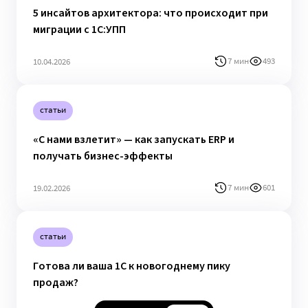
5 инсайтов архитектора: что происходит при
миграции с 1С:УПП
7 мин
493
10.04.2026
статьи
«С нами взлетит» — как запускать ERP и
получать бизнес-эффекты
7 мин
601
19.02.2026
статьи
Готова ли ваша 1С к новогоднему пику
продаж?