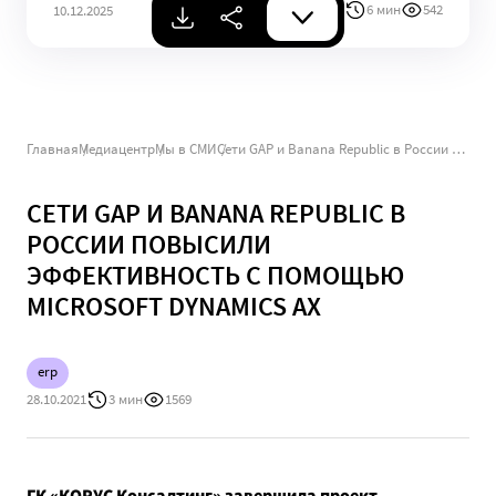
6 мин
542
10.12.2025
Главная
Медиацентр
Мы в СМИ
Сети GAP и Banana Republic в России повысили эффективность с помощью Microsoft Dynamics AX
СЕТИ GAP И BANANA REPUBLIC В
РОССИИ ПОВЫСИЛИ
ЭФФЕКТИВНОСТЬ С ПОМОЩЬЮ
MICROSOFT DYNAMICS AX
erp
28.10.2021
3 мин
1569