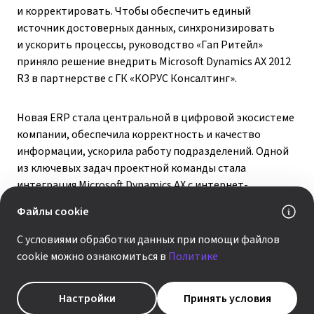
и корректировать. Чтобы обеспечить единый
источник достоверных данных, синхронизировать
и ускорить процессы, руководство «Гап Ритейл»
приняло решение внедрить Microsoft Dynamics AX 2012
R3 в партнерстве с ГК «КОРУС Консалтинг».
Новая ERP стала центральной в цифровой экосистеме
компании, обеспечила корректность и качество
информации, ускорила работу подразделений. Одной
из ключевых задач проектной команды стала
интеграция Microsoft Dynamics AX с интернет-
магазином, WMS, POS-решением и системой
Файлы cookie
финансового и бухгалтерского учета. Таким образом
были организованы процессы онлайн-продаж: при
С условиями обработки данных при помощи файлов
формировании покупателем заказа система
cookie можно ознакомиться в
Политике
автоматически проверяет наличие стока по каждой
позиции, что позволяет обеспечить стопроцентную
Настройки
Принять условия
точность подборки заказов.