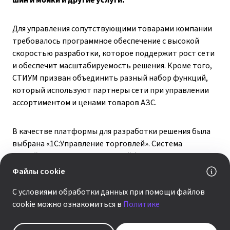
шин и мойки и другие услуги.
Для управления сопутствующими товарами компании
требовалось программное обеспечение с высокой
скоростью разработки, которое поддержит рост сети
и обеспечит масштабируемость решения. Кроме того,
СТИУМ призван объединить разный набор функций,
который используют партнеры сети при управлении
ассортиментом и ценами товаров АЗС.
В качестве платформы для разработки решения была
выбрана «1С:Управление торговлей». Система
российского вендора с широкой функциональностью
для розничного бизнеса легко модернизируется
Файлы cookie
и обеспечивает оптимальную стоимость владения.
С условиями обработки данных при помощи файлов
В результате конкурентного отбора партнером
cookie можно ознакомиться в
Политике
по внедрению решения стала группа компаний «КОРУС
Консалтинг».