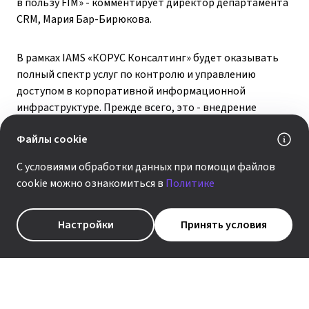
в пользу FIM» - комментирует директор департамента
CRM, Мария Бар-Бирюкова.
В рамках IAMS «КОРУС Консалтинг» будет оказывать
полный спектр услуг по контролю и управлению
доступом в корпоративной информационной
инфраструктуре. Прежде всего, это - внедрение
единого инструмента для управления
Файлы cookie
идентификационными данными пользователей,
создание ролевой модели управления доступом,
С условиями обработки данных при помощи файлов
автоматизация процессов управления учётными
cookie можно ознакомиться в
Политике
записями сотрудников, внедрение единого
инструмента контроля полномочий сотрудников
и аудита активности пользователей.
Настройки
Принять условия
«Сегодня значительное количество бизнес-процессов
любой организации среднего и крупного бизнеса
обеспечиваются информационными системами, а