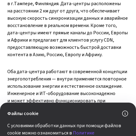
в г.Тампере, Финляндия. Дата-центры расположены
на расстоянии 2 км друг от друга, что обеспечивает
высокую скорость синхронизации данных и аварийное
восстановление в реальном времени. Кроме того,
дата-центры имеют прямые каналы до России, Европы
и Африки и предлагают для клиентов услугу CDN,
предоставляющую возможность быстрой доставки
контента в Азию, Россию, Европу и Африку.
Оба дата-центра работают в современной концепции
энергопотребления — внутри применяется повторное
использование энергии и естественное охлаждение.
Инженерное и ИТ-оборудование высоконадежно
и может эффективно функционировать при
природных катаклизмах и техногенных катастрофах.
Файлы cookie
«Мы всегда очень тщательно подходим к выбору
С условиями обработки данных при помощи файлов
партнеров, особенно в таком стратегическом для
cookie можно ознакомиться в
Политике