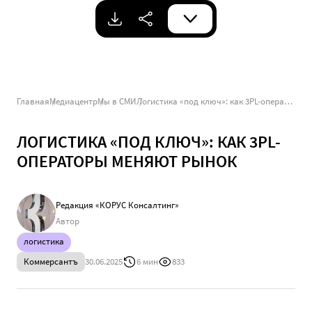
Главная
Медиацентр
Мы в СМИ
Логистика «под ключ»: как 3PL-операторы меняют рынок
ЛОГИСТИКА «ПОД КЛЮЧ»: КАК 3PL-
ОПЕРАТОРЫ МЕНЯЮТ РЫНОК
Редакция «КОРУС Консалтинг»
Автор
логистика
Коммерсантъ
30.06.2025
6 мин
833