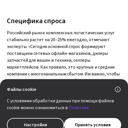
Специфика спроса
Российский рынок комплексных логистических услуг
стабильно растет на 20–25% ежегодно, отмечают
эксперты. «Сегодня основной спрос формируют
поставщики сетевых офлайн-магазинов, дилеры
запчастей для машин и техники, селлеры
маркетплейсов. Как правило, это крупные и средние
компании с многоканальным сбытом. Им важно, чтобы
все логистические услуги можно было получать
у одного оператора. В частности, требуются
Файлы cookie
организация хранения по номенклатуре на стеллажах
С условиями обработки данных при помощи файлов
или в мелкой ячейке, учет, предпродажная подготовка,
cookie можно ознакомиться в
Политике
а также доставка в магазины, маркетплейсы
и до конечного покупателя»,— разъясняют в пресс-
службе «Деловых Линий».
Настройки
Принять условия