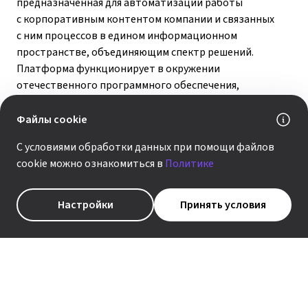
предназначенная для автоматизации работы
с корпоративным контентом компании и связанных
с ним процессов в едином информационном
пространстве, объединяющим спектр решений.
Платформа функционирует в окружении
отечественного программного обеспечения,
входящего в Единый реестр российского
программного обеспечения и баз данных (№11396).
Файлы cookie
С условиями обработки данных при помощи файлов
cookie можно ознакомиться в
Политике
Совместное функционирование платформы «Авандок»
Настройки
Принять условия
и СУБД Postgres Pro позволяет автоматизировать
работу с корпоративным контентом
в государственных структурах и крупных компаниях
на базе российского софта.