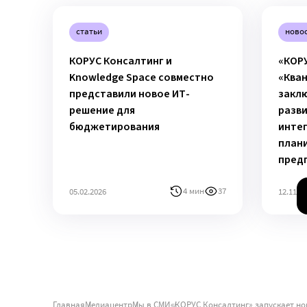
статьи
ново
КОРУС Консалтинг и
«КОРУ
Knowledge Space совместно
«Ква
представили новое ИТ-
закл
решение для
разв
бюджетирования
инте
плани
пред
4 мин
37
05.02.2026
12.11.2
Главная
Медиацентр
Мы в СМИ