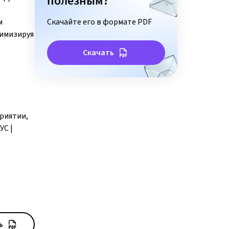
полезным?
м
Скачайте его в формате PDF
нимизируя
Скачать
риятии,
УС |
ь