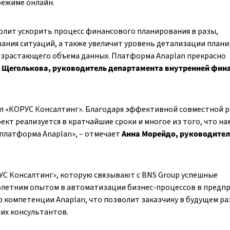
режиме онлайн.
олит ускорить процесс финансового планирования в разы,
ния ситуаций, а также увеличит уровень детализации план
возрастающего объема данных. Платформа Anaplan прекрасно
 Щеголькова, руководитель департамента внутренней фин
л «КОРУС Консалтинг». Благодаря эффективной совместной 
кт реализуется в кратчайшие сроки и многое из того, что на
 платформа Anaplan», – отмечает
Анна Морейдо, руководител
УС Консалтинг», которую связывают с BNS Group успешные
олетним опытом в автоматизации бизнес-процессов в предп
р компетенции Anaplan, что позволит заказчику в будущем р
их консультантов.