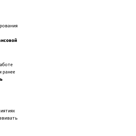
ирования
ансовой
работе
м ранее
ь
риятиях
азвивать