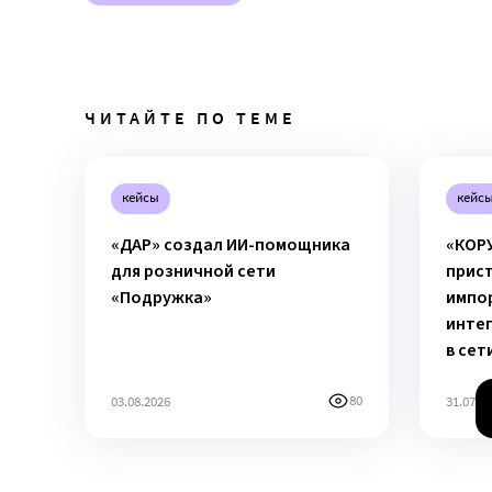
ЧИТАЙТЕ ПО ТЕМЕ
кейсы
кейс
«ДАР» создал ИИ-помощника
«КОР
для розничной сети
прист
«Подружка»
импо
инте
в сет
80
03.08.2026
31.07.2