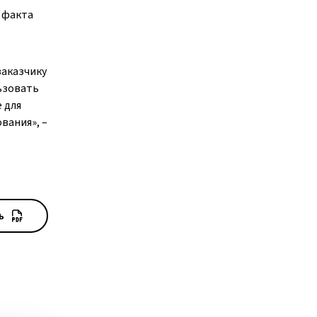
и факта
заказчику
ьзовать
 для
вания», –
ь