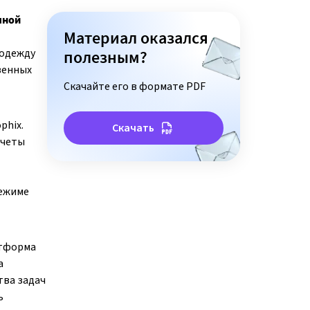
чной
Материал оказался
 одежду
полезным?
твенных
Скачайте его в формате PDF
phix.
Скачать
счеты
режиме
атформа
а
тва задач
ь