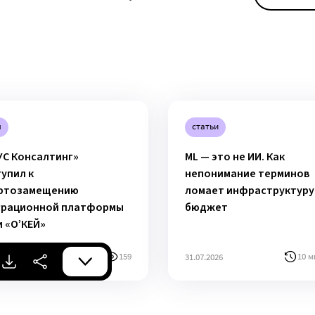
ы
статьи
УС Консалтинг»
ML — это не ИИ. Как
упил к
непонимание терминов
ртозамещению
ломает инфраструктуру
грационной платформы
бюджет
и «О’КЕЙ»
159
10 м
026
31.07.2026