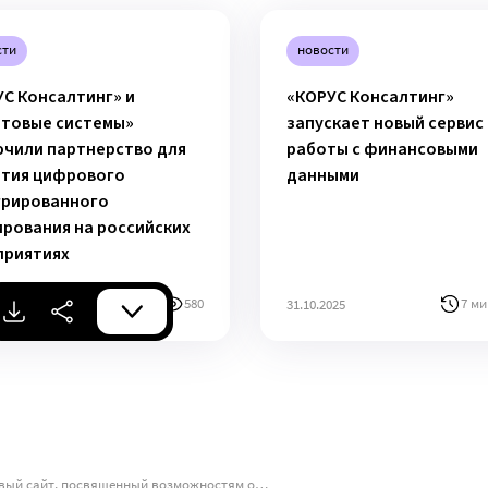
сти
новости
С Консалтинг» и
«КОРУС Консалтинг»
нтовые системы»
запускает новый сервис
ючили партнерство для
работы с финансовыми
ития цифрового
данными
грированного
рования на российских
приятиях
7 мин
580
7 ми
025
31.10.2025
«КОРУС Консалтинг» запускает новый сайт, посвященный возможностям облачного сервиса КОРУС | Управление запасами