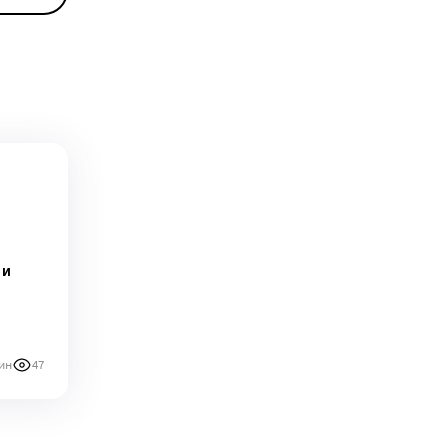
 и
ин
47