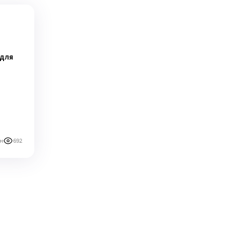
 для
н
692