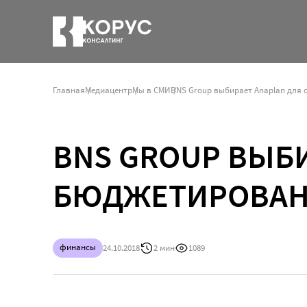
Главная
Медиацентр
Мы в СМИ
BNS Group выбирает Anaplan для
BNS GROUP ВЫБ
БЮДЖЕТИРОВА
финансы
24.10.2018
2 мин
1089