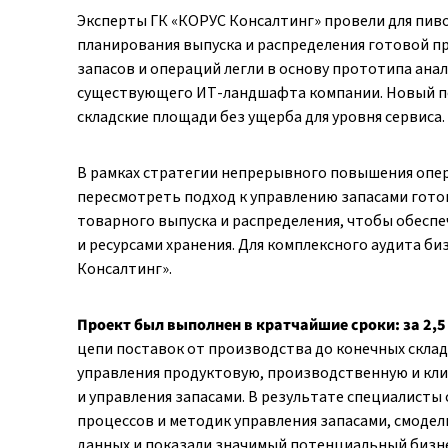
Эксперты ГК «КОРУС Консалтинг» провели для пив
планирования выпуска и распределения готовой п
запасов и операций легли в основу прототипа ана
существующего ИТ-ландшафта компании. Новый п
складские площади без ущерба для уровня сервиса.
В рамках стратегии непрерывного повышения опе
пересмотреть подход к управлению запасами гото
товарного выпуска и распределения, чтобы обесп
и ресурсами хранения. Для комплексного аудита б
Консалтинг».
Проект был выполнен в кратчайшие сроки: за 2,5
цепи поставок от производства до конечных скла
управления продуктовую, производственную и кли
и управления запасами. В результате специалист
процессов и методик управления запасами, смоде
данных и показали значимый потенциальный бизн