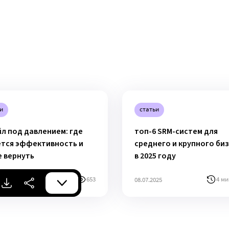
и
статьи
л под давлением: где
топ-6 SRM-систем для
ется эффективность и
среднего и крупного би
е вернуть
в 2025 году
12 мин
653
4 ми
025
08.07.2025