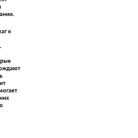
я
ании.
аг к
.
орые
бождают
ь
ит
могает
них
ю