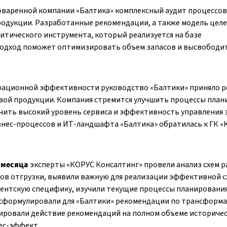
оваренной компании «Балтика» комплексный аудит процессов
родукции. Разработанные рекомендации, а также модель цел
литического инструмента, который реализуется на базе
одход поможет оптимизировать объем запасов и высвободи
рационной эффективности руководство «Балтики» приняло 
вой продукции. Компания стремится улучшить процессы план
ечить высокий уровень сервиса и эффективность управления 
изнес-процессов и ИТ-ландшафта «Балтика» обратилась к ГК 
 месяца
эксперты «КОРУС Консалтинг» провели анализ схем 
дов отгрузки, выявили важную для реализации эффективной 
ентскую специфику, изучили текущие процессы планировани
ы сформулировали для «Балтики» рекомендации по трансформ
лировали действие рекомендаций на полном объеме историче
ес-эффект.