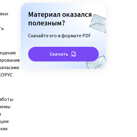
Материал оказался
евых
полезным?
ть
Скачайте его в формате PDF
решение
Скачать
ирования
запасами
«КОРУС
работы
схемы
я
ации
ских