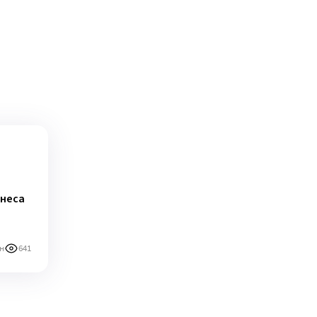
знеса
н
641