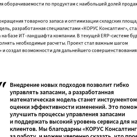
я оборачиваемости по продуктам с наибольшей долей продаж
сокращения товарного запаса и оптимизации складских площ
одель, разработанная специалистами «КОРУС Консалтинг», ста
а на базе ИТ-ландшафта компании. В текущей ERP-системе бу
лнять необходимые расчеты. Проект стал важным шагом
» и создал возможности для дальнейшего совершенствования
Внедрение новых подходов позволит гибко
управлять запасами, а разработанная
математическая модель станет инструментом
оценки эффективности изменений. Это помо
улучшить процессы управления запасами
и поддержать высокий уровень сервиса для н
клиентов. Мы благодарны «КОРУС Консалтинг
за работу, и можем уверенно сказать, что про