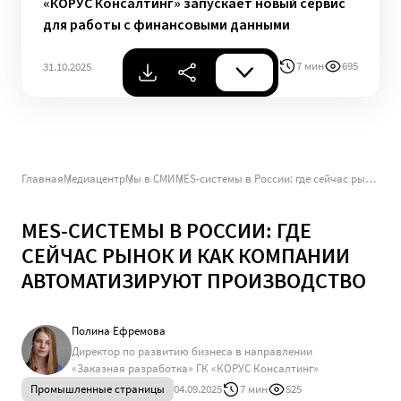
«КОРУС Консалтинг» запускает новый сервис
для работы с финансовыми данными
7 мин
695
31.10.2025
Главная
Медиацентр
Мы в СМИ
MES-системы в России: где сейчас рынок и как компании автоматизируют производство
MES-СИСТЕМЫ В РОССИИ: ГДЕ
СЕЙЧАС РЫНОК И КАК КОМПАНИИ
АВТОМАТИЗИРУЮТ ПРОИЗВОДСТВО
Полина Ефремова
Директор по развитию бизнеса в направлении
«Заказная разработка» ГК «КОРУС Консалтинг»
Промышленные страницы
04.09.2025
7 мин
525