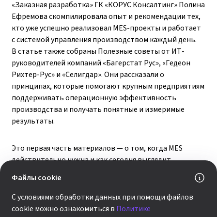
«Заказная разработка» ГК «КОРУС Консалтинг» Полина
Ефремова скомпилировала опыт и рекомендации тех,
кто уже успешно реализовал MES-проекты и работает
с системой управления производством каждый день.
В статье также собраны Полезные советы от ИТ-
руководителей компаний «Багерстат Рус», «Гедеон
Рихтер-Рус» и «Селигдар». Они рассказали о
принципах, которые помогают крупным предприятиям
поддерживать операционную эффективность
производства и получать понятные и измеримые
результаты.
Это первая часть материалов — о том, когда MES
действительно нужна и как сегодня выглядит
российский рынок MES-решений. Во второй —
Файлы cookie
практические советы по внедрению MES.
С условиями обработки данных при помощи файлов
cookie можно ознакомиться в
Политике