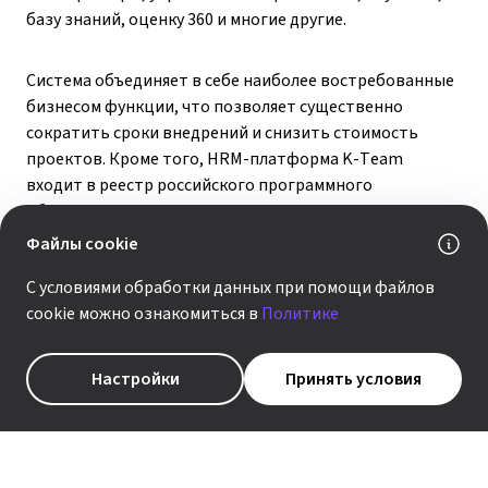
базу знаний, оценку 360 и многие другие.
Система объединяет в себе наиболее востребованные
бизнесом функции, что позволяет существенно
сократить сроки внедрений и снизить стоимость
проектов. Кроме того, HRM-платформа K-Team
входит в реестр российского программного
обеспечения и совместима с Debian, РЕД ОС, Astra Linux
и PostgreSQL. Работает в формате On-Premise
Файлы cookie
и в полностью закрытой инфраструктуре без доступа
С условиями обработки данных при помощи файлов
в интернет.
cookie можно ознакомиться в
Политике
Александр Невинчаный
Директор департамента K-Team, заместитель
Настройки
Принять условия
генерального директора ГК «КОРУС Консалтинг»
K-Team ежедневно используют крупнейшие
компании в самых требовательных отраслях –
от производственных холдингов до сетевого
ритейла. Мы продолжаем развивать платформу