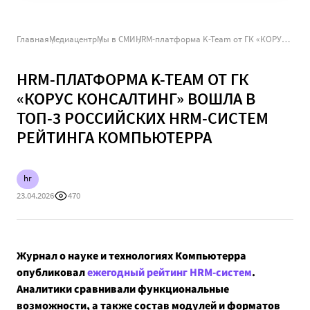
Главная
Медиацентр
Мы в СМИ
HRM-платформа K-Team от ГК «КОРУС Консалтинг» вошла в ТОП-3 российских HRM-систем рейтинга Компьютерра
HRM-ПЛАТФОРМА K-TEAM ОТ ГК
«КОРУС КОНСАЛТИНГ» ВОШЛА В
ТОП-3 РОССИЙСКИХ HRM-СИСТЕМ
РЕЙТИНГА КОМПЬЮТЕРРА
hr
23.04.2026
470
Журнал о науке и технологиях Компьютерра
опубликовал
ежегодный рейтинг HRM-систем
.
Аналитики сравнивали функциональные
возможности, а также состав модулей и форматов