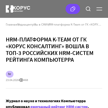
Главная
Медиацентр
Мы в СМИ
HRM-платформа K-Team от ГК «КОРУС Консалтинг» вошла в ТОП-3 российских HRM-систем рейтинга Компьютерра
HRM-ПЛАТФОРМА K-TEAM ОТ ГК
«КОРУС КОНСАЛТИНГ» ВОШЛА В
ТОП-3 РОССИЙСКИХ HRM-СИСТЕМ
РЕЙТИНГА КОМПЬЮТЕРРА
hr
23.04.2026
468
Журнал о науке и технологиях Компьютерра
опубликовал
ежегодный рейтинг HRM-систем
.