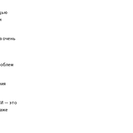
ощью
и
а очень
роблем
ния
ИИ — это
даже