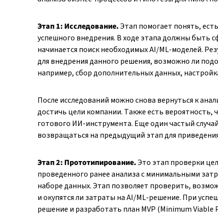
Этап 1: Исследование.
Этап помогает понять, есть
успешного внедрения. В ходе этапа должны быть 
начинается поиск необходимых AI/ML-моделей. Ре
для внедрения данного решения, возможно ли под
например, сбор дополнительных данных, настройка
После исследований можно снова вернуться к анал
достичь цели компании. Также есть вероятность, 
готового ИИ-инструмента. Еще один частый случа
возвращаться на предыдущий этап для приведения
Этап 2: Прототипирование.
Это этап проверки цел
проведенного ранее анализа с минимальными зат
наборе данных. Этап позволяет проверить, возмо
и окупятся ли затраты на AI/ML-решение. При ус
решение и разработать план MVP (Minimum Viable P