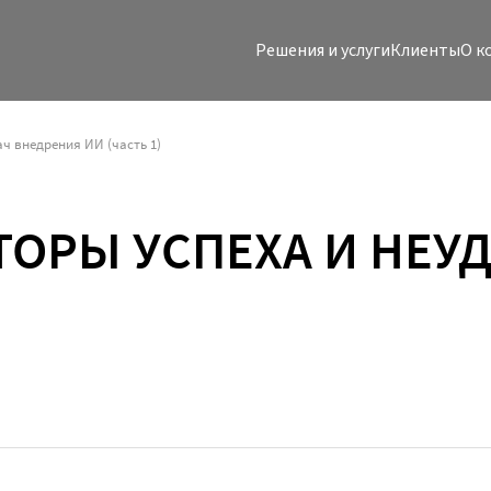
Решения и услуги
Клиенты
O к
ч внедрения ИИ (часть 1)
ОРЫ УСПЕХА И НЕУ