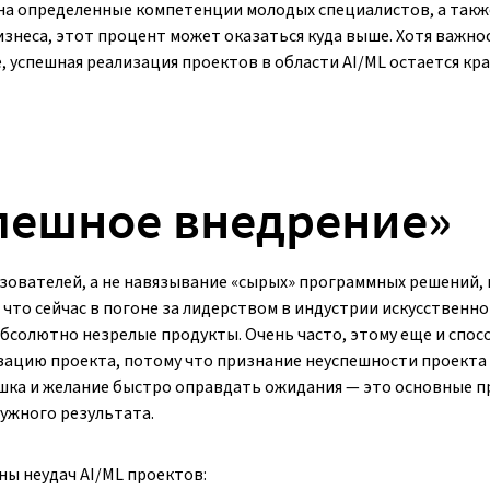
на определенные компетенции молодых специалистов, а такж
знеса, этот процент может оказаться куда выше. Хотя важно
, успешная реализация проектов в области AI/ML остается кр
спешное внедрение»
ьзователей, а не навязывание «сырых» программных решений,
что сейчас в погоне за лидерством в индустрии искусственно
бсолютно незрелые продукты. Очень часто, этому еще и спос
ацию проекта, потому что признание неуспешности проекта
шка и желание быстро оправдать ожидания — это основные 
нужного результата.
ы неудач AI/ML проектов: