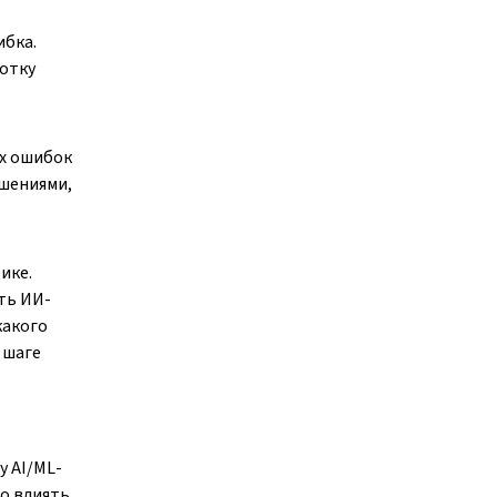
ибка.
ботку
ых ошибок
ешениями,
ике.
ть ИИ-
какого
 шаге
 AI/ML-
но влиять