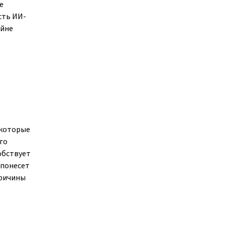
е
сть ИИ-
айне
 которые
го
обствует
 понесет
причины