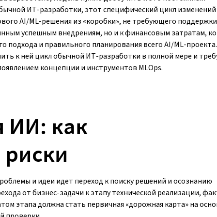
 обычной ИТ-разработки, этот специфический цикл изменений
ового AI/ML-решения из «коробки», не требующего поддержки
оянным успешным внедрениям, но и к финансовым затратам, к
 подхода и правильного планирования всего AI/ML-проекта.
ить к ней цикл обычной ИТ-разработки в полной мере и треб
появлением концепции и инструментов MLOps.
 ИИ: как
 риски
 проблемы и идеи идет переход к поиску решений и осознанию
ехода от бизнес-задачи к этапу технической реализации, фа
том этапа должна стать первичная «дорожная карта» на осно
й проверки.