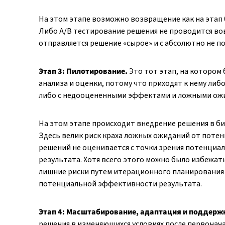
На этом этапе возможно возвращение как на этап 0,
Либо А/B тестирование решения не проводится вов
отправляется решение «сырое» и с абсолютно не
Этап 3: Пилотирование.
Это тот этап, на котором
анализа и оценки, потому что приходят к нему ли
либо с недооцененными эффектами и ложными ож
На этом этапе происходит внедрение решения в би
Здесь велик риск краха ложных ожиданий от потен
решений не оценивается с точки зрения потенциа
результата. Хотя всего этого можно было избежать
лишние риски путем итерационного планирования
потенциальной эффективности результата.
Этап 4: Масштабирование, адаптация и поддерж
решения в изменяющихся условиях после первонача