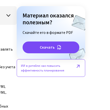
Материал оказался
полезным?
Скачайте его в формате PDF
Скачать
тавлять
ИИ в ритейле: как повысить
ез учета
эффективность планирования
/ML
/ML.
ебных