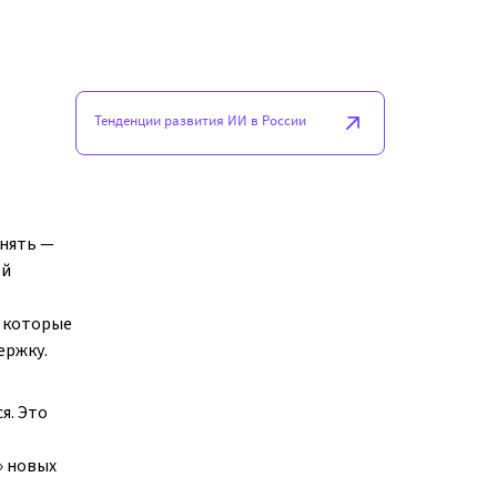
Тенденции развития ИИ в России
онять —
ей
, которые
ержку.
я. Это
» новых