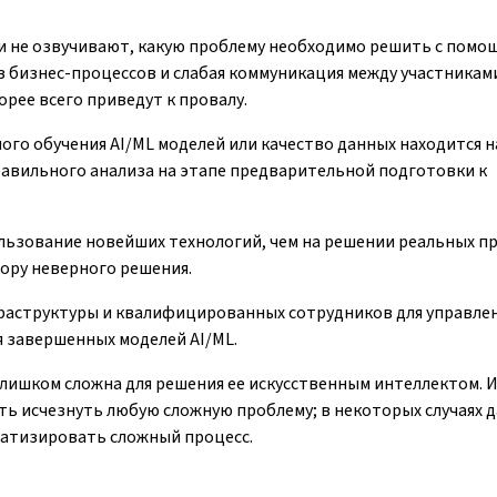
и не озвучивают, какую проблему необходимо решить с пом
 бизнес-процессов и слабая коммуникация между участникам
орее всего приведут к провалу.
ого обучения AI/ML моделей или качество данных находится н
равильного анализа на этапе предварительной подготовки к
льзование новейших технологий, чем на решении реальных п
ору неверного решения.
раструктуры и квалифицированных сотрудников для управле
 завершенных моделей AI/ML.
слишком сложна для решения ее искусственным интеллектом. 
ть исчезнуть любую сложную проблему; в некоторых случаях 
матизировать сложный процесс.