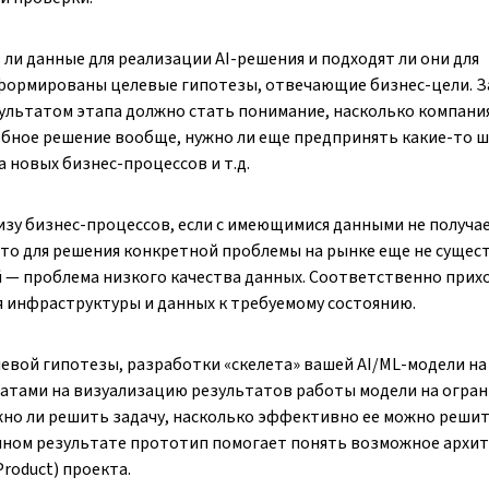
 ли данные для реализации AI-решения и подходят ли они для
сформированы целевые гипотезы, отвечающие бизнес-цели. 
зультатом этапа должно стать понимание, насколько компани
обное решение вообще, нужно ли еще предпринять какие-то ш
 новых бизнес-процессов и т.д.
изу бизнес-процессов, если с имеющимися данными не получа
что для решения конкретной проблемы на рынке еще не сущес
й — проблема низкого качества данных. Соответственно прих
 инфраструктуры и данных к требуемому состоянию.
евой гипотезы, разработки «скелета» вашей AI/ML-модели на
ратами на визуализацию результатов работы модели на огра
жно ли решить задачу, насколько эффективно ее можно реши
пешном результате прототип помогает понять возможное архи
roduct) проекта.