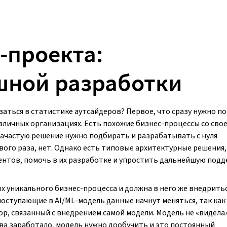
-проекта:
шной разработки
заться в статистике аутсайдеров? Первое, что сразу нужно п
зличных организациях. Есть похожие бизнес-процессы со сво
зачастую решение нужно подбирать и разрабатывать с нуля
рвого раза, нет. Однако есть типовые архитектурные решения
ентов, помочь в их разработке и упростить дальнейшую подд
х уникального бизнес-процесса и должна в него же внедритьс
оступающие в AI/ML-модель данные начнут меняться, так как
р, связанный с внедрением самой модели. Модель не «видела
ова заработало, модель нужно дообучить и это постоянный