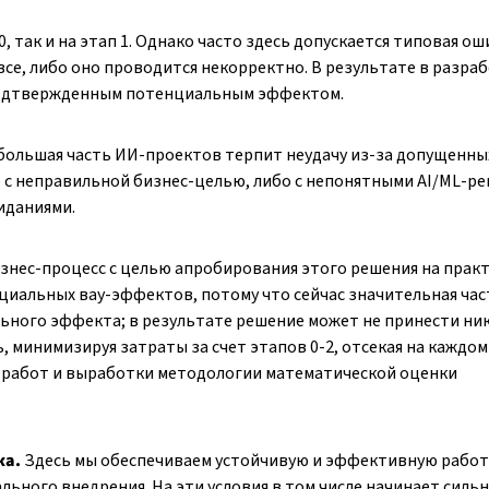
 так и на этап 1. Однако часто здесь допускается типовая ош
се, либо оно проводится некорректно. В результате в разра
 подтвержденным потенциальным эффектом.
 большая часть ИИ-проектов терпит неудачу из-за допущенн
бо с неправильной бизнес-целью, либо с непонятными AI/ML-р
иданиями.
знес-процесс с целью апробирования этого решения на практ
циальных вау-эффектов, потому что сейчас значительная час
льного эффекта; в результате решение может не принести ни
, минимизируя затраты за счет этапов 0-2, отсекая на каждом
 работ и выработки методологии математической оценки
ка.
Здесь мы обеспечиваем устойчивую и эффективную работу
льного внедрения. На эти условия в том числе начинает силь