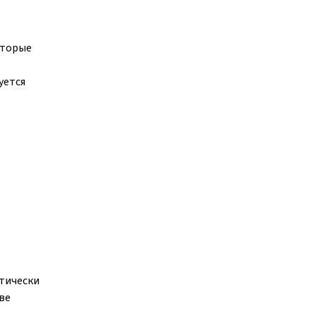
оторые
уется
ктически
ве