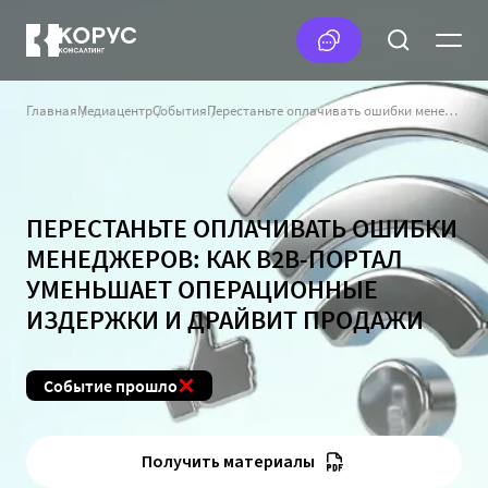
Главная
Медиацентр
События
Перестаньте оплачивать ошибки менеджеров: как b2b-портал уменьшает операционные издержки и драйвит продажи
ПЕРЕСТАНЬТЕ ОПЛАЧИВАТЬ ОШИБКИ
МЕНЕДЖЕРОВ: КАК B2B-ПОРТАЛ
УМЕНЬШАЕТ ОПЕРАЦИОННЫЕ
ИЗДЕРЖКИ И ДРАЙВИТ ПРОДАЖИ
Событие прошло
Получить материалы