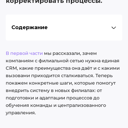
корректировать процессы.
Содержание
Анализ и подготовка
Адаптация процессов под филиал
В первой части
мы рассказали, зачем
Настройка единой системы
компаниям с филиальной сетью нужна единая
CRM, какие преимущества она даёт и с какими
Обучение и вовлечение команды
вызовами приходится сталкиваться. Теперь
Постепенный запуск и сопровождение
покажем конкретные шаги, которые помогут
Мониторинг и анализ эффективности
внедрить систему в новых филиалах: от
Стандартизация процесса
подготовки и адаптации процессов до
масштабирования
обучения команды и централизованного
Централизованное управление и развитие
управления.