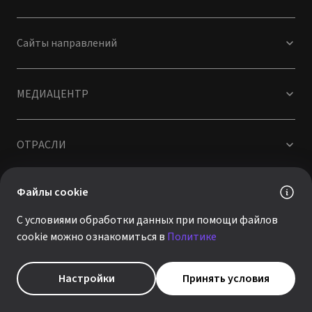
Сайты направлений
МЕДИАЦЕНТР
ОТРАСЛИ
Файлы cookie
КОМПАНИЯ
С условиями обработки данных при помощи файлов
cookie можно ознакомиться в
Политике
Москва, ул. Валовая, д.35, Бизнес-центр «Wall
Street»
Настройки
Принять условия
Санкт-Петербург, ул. Оптиков, д.4, корп. 3, лит. А,
БЦ Лахта-2