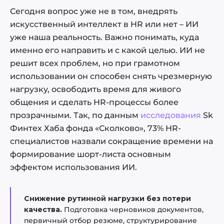
рекрутинге
Сегодня вопрос уже не в том, внедрять
Как интегрировать искусственный
искусственный интеллект в HR или нет – ИИ
интеллект в HR-процессы
уже наша реальность. Важно понимать, куда
Главный вывод
именно его направить и с какой целью. ИИ не
решит всех проблем, но при грамотном
использовании он способен снять чрезмерную
нагрузку, освободить время для живого
общения и сделать HR-процессы более
прозрачными. Так, по данным
исследования
Sk
Финтех Хаба фонда «Сколково», 73% HR-
специалистов назвали сокращение времени на
формирование шорт-листа основным
эффектом использования ИИ.
Снижение рутинной нагрузки без потери
качества.
Подготовка черновиков документов,
первичный отбор резюме, структурирование