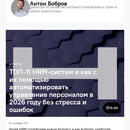
Антон Бобров
ДИРЕКТОР ПО РАЗВИТИЮ ИНТРАНЕТ-ПЛАТФОРМЫ K-TEAM ГК
«КОРУС КОНСАЛТИНГ»
Технологии
Корпоративные порталы
ПОДБОРКИ
ТОП-11 HRM-систем и как с
их помощью
автоматизировать
управление персоналом в
2026 году без стресса и
ошибок
15:00
31 октября 25
Зачем HRM-платформа нужна бизнесу и как выбрать наиболее