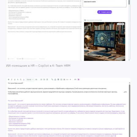
ИИ-помощник в HR — Copilot в K-Team HRM