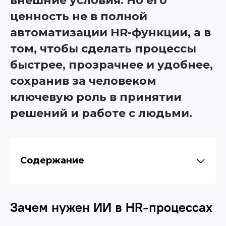
внешние условия. Но его
ценность не в полной
автоматизации HR-функции, а в
том, чтобы сделать процессы
быстрее, прозрачнее и удобнее,
сохранив за человеком
ключевую роль в принятии
решений и работе с людьми.
Содержание
Зачем нужен ИИ в HR-процессах
Зачем нужен ИИ в HR-процессах
Для каких задач можно использовать в HR
Возможности и ограничения ИИ в