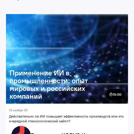
Цифровая трансформация
Искусственный интеллект
ИИ-решения
СТАТЬЯ
Применение ИИ в
промышленности: опыт
мировых и российских
компаний
15:00
13 ноября 25
Действительно ли ИИ повышает эффективность производств или это
очередной «технологический хайп»?