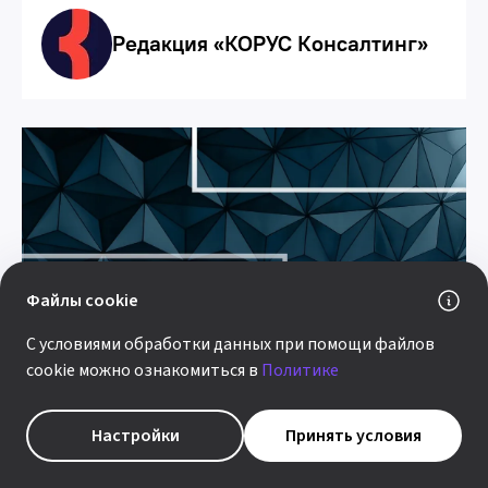
Редакция «КОРУС Консалтинг»
Технологии
Искусственный интеллект
Автоматизация продаж, маркетинга и сервиса
Управление закупками и запасами
Файлы cookie
С условиями обработки данных при помощи файлов
СТАТЬЯ
ИИ в планировании: как
cookie можно ознакомиться в
Политике
повысить эффективность
компаний в ритейле
10:00
Настройки
Принять условия
12 марта 25