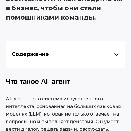
в бизнес, чтобы они стали
помощниками команды.
Содержание
Что такое AI-агент
Что такое AI-агент
Что могут AI-агенты
5 типов AI-агентов
Как работают AI-агенты: 6 ключевых
AI-агент — это система искусственного
процессов
интеллекта, основанная на больших языковых
Как AI-агентов применяют в бизнесе
моделях (LLM), которая не только отвечает на
Примеры ИИ-агентов
вопросы, но и выполняет действия. Он умеет
Как подготовить бизнес к внедрению
вести диалог, решать задачи, рассуждать,