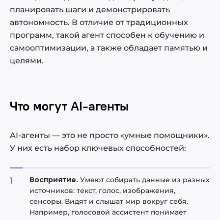
планировать шаги и демонстрировать
Преимущества создания собственных ИИ-
автономность. В отличие от традиционных
агентов
программ, такой агент способен к обучению и
Что в итоге
самооптимизации, а также обладает памятью и
целями.
Что могут AI-агенты
AI-агенты — это не просто «умные помощники».
У них есть набор ключевых способностей:
Восприятие.
Умеют собирать данные из разных
источников: текст, голос, изображения,
сенсоры. Видят и слышат мир вокруг себя.
Например, голосовой ассистент понимает