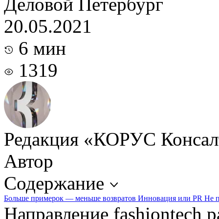
Деловой Петербург
20.05.2021
6 мин
1319
Редакция «КОРУС Консал
Автор
Содержание
Больше примерок — меньше возвратов
Инновация или PR
Не 
Направление fashiontech р