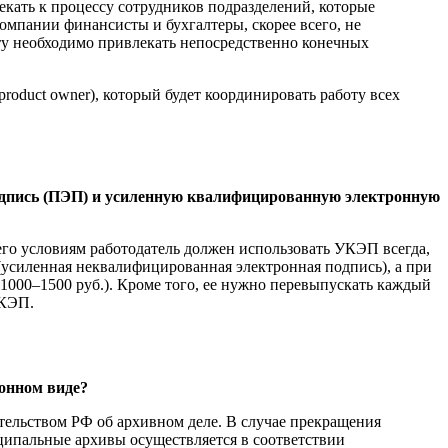
кать к процессу сотрудников подразделений, которые
омпании финансисты и бухгалтеры, скорее всего, не
кту необходимо привлекать непосредственно конечных
roduct owner), который будет координировать работу всех
подпись (ПЭП) и усиленную квалифицированную электронную
его условиям работодатель должен использовать УКЭП всегда,
(усиленная неквалифицированная электронная подпись), а при
(1000–1500 руб.). Кроме того, ее нужно перевыпускать каждый
УКЭП.
ронном виде?
ательством РФ об архивном деле. В случае прекращения
иципальные архивы осуществляется в соответствии