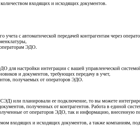
 количеством входящих и исходящих документов.
го учета с автоматической передачей контрагентам через операт
оменклатуры,
 операторам ЭДО.
ЭДО для настройки интеграции с вашей управленческой системо
новиков и документов, требующих передачу в учет,
ентов, получаемых от операторов ЭДО.
(СЭД) или планировали ее подключение, то вы можете интегрир
 документов, полученных от контрагентов. Работа в единой сис
олученные от операторов ЭДО, так и информацию, внесенную п
емом входящих и исходящих документов, а также компаниям, п