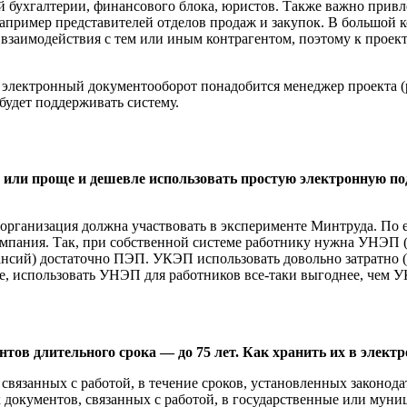
 бухгалтерии, финансового блока, юристов. Также важно привле
апример представителей отделов продаж и закупок. В большой к
 взаимодействия с тем или иным контрагентом, поэтому к прое
 электронный документооборот понадобится менеджер проекта (p
будет поддерживать систему.
, или проще и дешевле использовать простую электронную 
 организация должна участвовать в эксперименте Минтруда. По 
компания. Так, при собственной системе работнику нужна УНЭП 
кансий) достаточно ПЭП. УКЭП использовать довольно затратно 
еме, использовать УНЭП для работников все-таки выгоднее, чем 
ов длительного срока — до 75 лет. Как хранить их в элект
связанных с работой, в течение сроков, установленных законод
х документов, связанных с работой, в государственные или мун