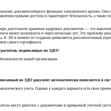
ронному документообороту функцию электронного архива. Она п
авления правами доступа и гарантирует безопасность, а также 
 при длительном хранении кадровых документов, — это короткий
писи может возникнуть и через несколько лет. Эту проблему реш
 К ЭП в момент ее создания добавляется дополнительный атри
твия самого сертификата.
трагентов, подписанные по ЭДО?
 безопасности вашей организации.
писанный по ЭДО документ автоматически появляется в сист
вленческого учета. Однако у каждого варианта есть свои преим
тели могут работать с документами в привычной учетной систе