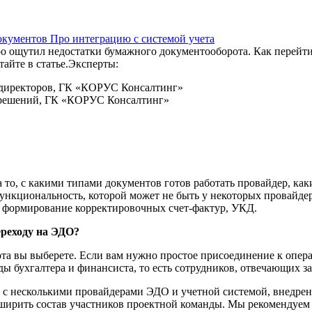
окументов
Про интеграцию с системой учета
тро ощутил недостатки бумажного документооборота. Как перей
айте в статье.Эксперты:
а директоров, ГК «КОРУС Консалтинг»
х решений, ГК «КОРУС Консалтинг»
то, с какими типами документов готов работать провайдер, ка
нкциональность, которой может не быть у некоторых провайдер
: формирование корректировочных счет-фактур, УКД.
ереходу на ЭДО?
рота вы выберете. Если вам нужно простое присоединение к опе
ды бухгалтера и финансиста, то есть сотрудников, отвечающих з
 с несколькими провайдерами ЭДО и учетной системой, внедрен
ширить состав участников проектной команды. Мы рекомендуем 