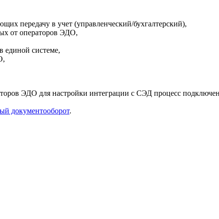
ющих передачу в учет (управленческий/бухгалтерский),
ых от операторов ЭДО,
в единой системе,
О,
торов ЭДО для настройки интеграции с СЭД процесс подключени
ный документооборот
.